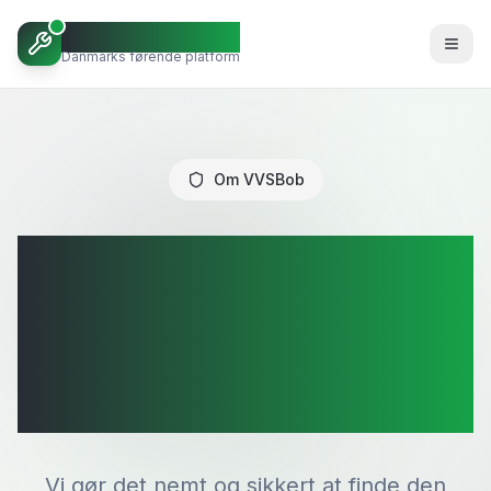
VVSBob
Danmarks førende platform
Om VVSBob
Danmarks
førende
VVS-platform
Vi gør det nemt og sikkert at finde den