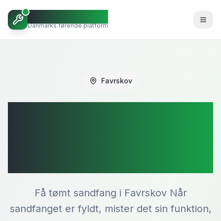
VVSBob
Danmarks førende platform
Favrskov
Rensning af
sandfang i
Favrskov
Få tømt sandfang i Favrskov Når
sandfanget er fyldt, mister det sin funktion,