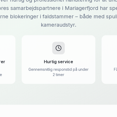
res samarbejdspartnere i Mariagerfjord har spec
jerne blokeringer i faldstammer – både med spul
kameraudstyr.
rer
Hurtig service
Gennemsnitlig responstid på under
F
de
2 timer