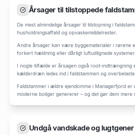
Årsager til tilstoppede faldsta
De mest almindelige årsager til tilstopning i faldst
husholdningsaffald og opvaskemiddelrester.
Andre årsager kan være byggematerialer i rørene ef
forkert hældning eller dårligt luftudlignede systemer
I nogle tilfælde er årsagen også root-indtrængning el
kælderdræn ledes ind i faldstammen og overbelaste
Faldstammer i ældre ejendomme i Mariagerfjord er 
moderne boliger genererer – og det gør dem mere s
Undgå vandskade og lugtgener –