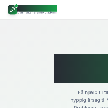
VVSBob
Danmarks førende platform
Tils
Få hjælp til 
hyppig årsag til
Problemet kræv