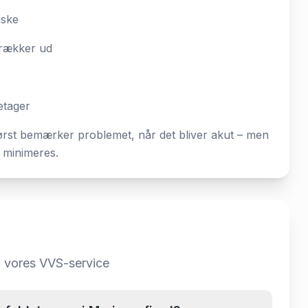
aske
 trækker ud
etager
først bemærker problemet, når det bliver akut – men
r minimeres.
m
vores VVS-service