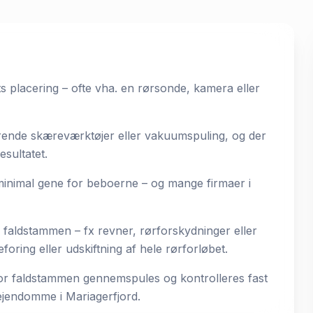
placering – ofte vha. en rørsonde, kamera eller
erende skæreværktøjer eller vakuumspuling, og der
esultatet.
nimal gene for beboerne – og mange firmaer i
 faldstammen – fx revner, rørforskydninger eller
ring eller udskiftning af hele rørforløbet.
vor faldstammen gennemspules og kontrolleres fast
sejendomme i Mariagerfjord.