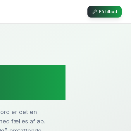
Få tilbud
mme i
jord er det en
med fælles afløb.
ndgå omfattende