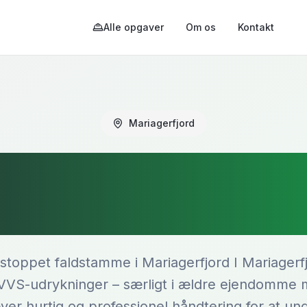
Alle opgaver
Om os
Kontakt
Mariagerfjord
toppet faldsta
Mariagerfjord
tilstoppet faldstamme i Mariagerfjord I Mariagerf
 VVS-udrykninger – særligt i ældre ejendomme 
er hurtig og professionel håndtering for at u